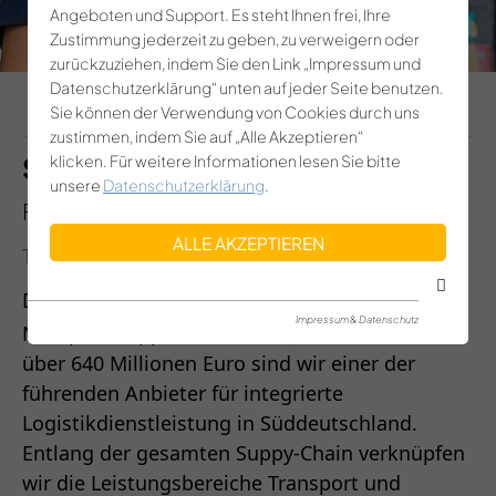
Angeboten und Support. Es steht Ihnen frei, Ihre
Zustimmung jederzeit zu geben, zu verweigern oder
zurückzuziehen, indem Sie den Link „Impressum und
Datenschutzerklärung“ unten auf jeder Seite benutzen.
Weitere Jobs finden
Sie können der Verwendung von Cookies durch uns
zustimmen, indem Sie auf „Alle Akzeptieren“
klicken. Für weitere Informationen lesen Sie bitte
Staplerfahrer (m/w/d)
unsere
Datenschutzerklärung
.
Friedrichshafen
ALLE AKZEPTIEREN
Teilen:
Das sind Wir:
Impressum & Datenschutz
Noerpel-Gruppe - mit einem Jahresumsatz von
über 640 Millionen Euro sind wir einer der
führenden Anbieter für integrierte
Logistikdienstleistung in Süddeutschland.
Entlang der gesamten Suppy-Chain verknüpfen
wir die Leistungsbereiche Transport und