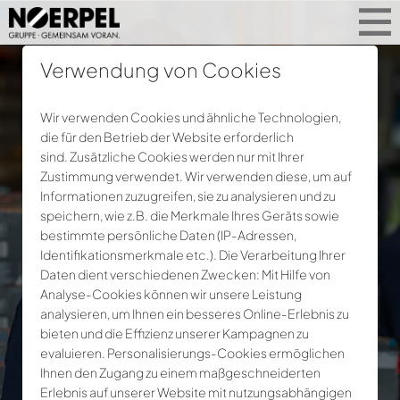
Verwendung von Cookies
Wir verwenden Cookies und ähnliche Technologien,
die für den Betrieb der Website erforderlich
sind. Zusätzliche Cookies werden nur mit Ihrer
Zustimmung verwendet. Wir verwenden diese, um auf
Informationen zuzugreifen, sie zu analysieren und zu
speichern, wie z.B. die Merkmale Ihres Geräts sowie
bestimmte persönliche Daten (IP-Adressen,
Identifikationsmerkmale etc.). Die Verarbeitung Ihrer
Daten dient verschiedenen Zwecken: Mit Hilfe von
Analyse-Cookies können wir unsere Leistung
analysieren, um Ihnen ein besseres Online-Erlebnis zu
bieten und die Effizienz unserer Kampagnen zu
evaluieren. Personalisierungs-Cookies ermöglichen
Ihnen den Zugang zu einem maßgeschneiderten
Erlebnis auf unserer Website mit nutzungsabhängigen