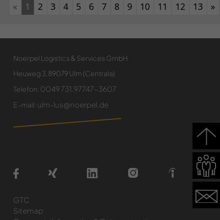
Poprzedni
N
«
1
2
3
4
5
6
7
8
9
10
11
12
13
»
Noerpel Logistics & Services GmbH
Heuweg 3, 89079 Ulm (Centrala)
0049 731.97747-3607
Telefon:
ulm-lus@noerpel.de
E-mail:
GTC
Sitemap