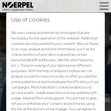
Use of cookies
We use cookies and similar technologies that are
necessary for the operation of the website. Additional
cookies are only used with your consent. We use these
to access, analyze and store information, such as the
characteristics of your device as well as certain
personal data (IP addresses, identification features,
etc.). The processing of your data serves different
purposes: With the help of analysis cookies we can
analyze our performance in order to offer you a better
online experience and to evaluate the efficiency of our
campaigns. Personalization cookies enable you to
access a tailor-made experience on our website with
usage-based offers and support. You are free to give,
refuse or withdraw your consent at any time by using
the link at the bottom of each page. You can agree to