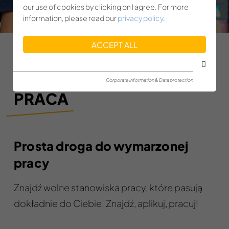
our use of cookies by clicking on I agree. For more
information, please read our
privacy policy
.
ACCEPT ALL
TWOJA NOWA
Corporate information & Data protection
PRACA
Prosta droga do wymarzonej
pracy
Znajdź wolne stanowiska pracy, które pasują
dokładnie do Ciebie. Znajdź, aplikuj, pracuj!