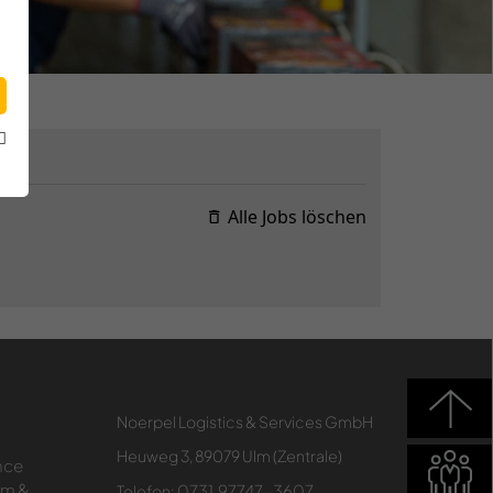
Alle Jobs löschen
Noerpel Logistics & Services GmbH
Heuweg 3, 89079 Ulm (Zentrale)
nce
um &
0731.97747-3607
Telefon: