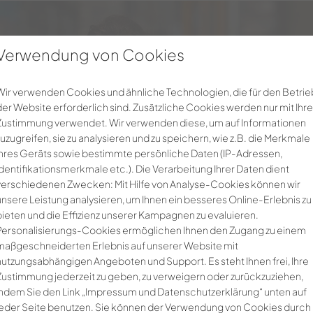
Verwendung von Cookies
Für Unternehmen
Über uns
Noerpel-
Wir verwenden Cookies und ähnliche Technologien, die für den Betrie
der Website erforderlich sind. Zusätzliche Cookies werden nur mit Ihre
Zustimmung verwendet. Wir verwenden diese, um auf Informationen
zuzugreifen, sie zu analysieren und zu speichern, wie z.B. die Merkmale
Ihres Geräts sowie bestimmte persönliche Daten (IP-Adressen,
Identifikationsmerkmale etc.). Die Verarbeitung Ihrer Daten dient
verschiedenen Zwecken: Mit Hilfe von Analyse-Cookies können wir
unsere Leistung analysieren, um Ihnen ein besseres Online-Erlebnis zu
bieten und die Effizienz unserer Kampagnen zu evaluieren.
Personalisierungs-Cookies ermöglichen Ihnen den Zugang zu einem
maßgeschneiderten Erlebnis auf unserer Website mit
nutzungsabhängigen Angeboten und Support. Es steht Ihnen frei, Ihre
Zustimmung jederzeit zu geben, zu verweigern oder zurückzuziehen,
indem Sie den Link „Impressum und Datenschutzerklärung“ unten auf
jeder Seite benutzen. Sie können der Verwendung von Cookies durch