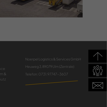
Noerpel Logistics & Services GmbH
Heuweg 3, 89079 Ulm (Zentrale)
nce
um &
0731.97747-3607
Telefon:
utz