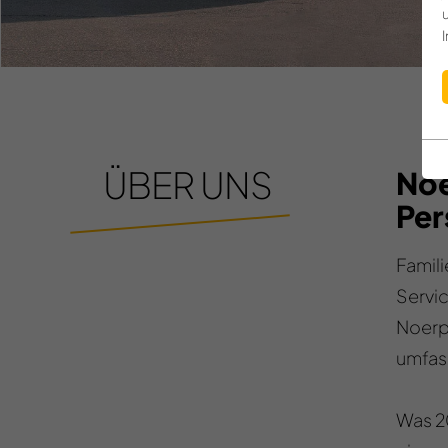
ÜBER UNS
Noe
Per
Famili
Servi
Noerp
umfas
Was 20