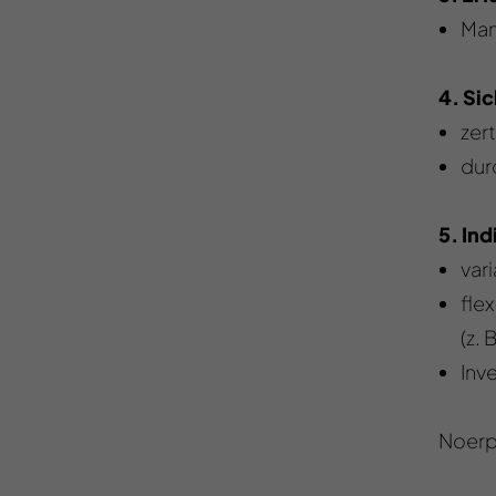
Man
4. Si
zer
dur
5. Ind
var
flex
(z. 
Inv
Noerpe