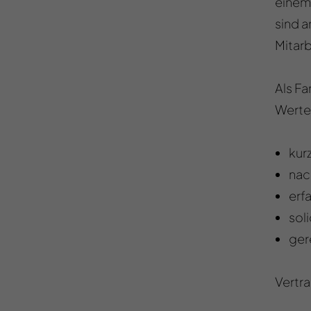
einem
sind a
Mitarb
Als Fa
Werte
kur
nac
erf
sol
ger
Vertra