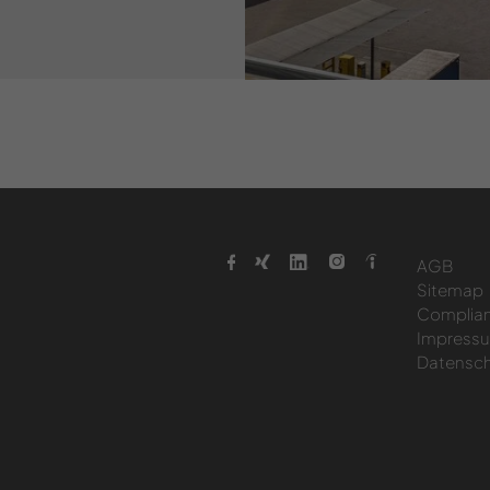
AGB
Sitemap
Complia
Impress
Datensch