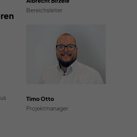
Albrecht Birzele
Bereichsleiter
hren
aus
Timo Otto
Projektmanager