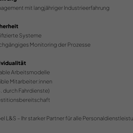
agement mit langjähriger Industrieerfahrung
cherheit
tifizierte Systeme
chgängiges Monitoring der Prozesse
ividualität
iable Arbeitsmodelle
ible Mitarbeiter:innen
B. durch Fahrdienste)
estitionsbereitschaft
l L&S – Ihr starker Partner für alle Personaldienstleis