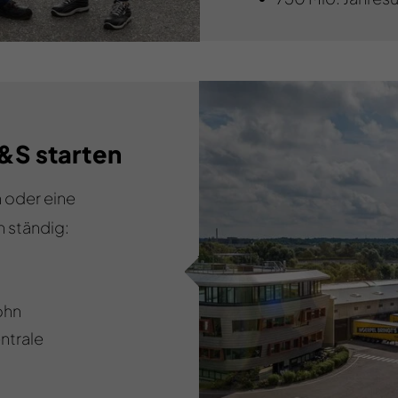
L&S starten
n oder eine
 ständig:
ohn
ntrale