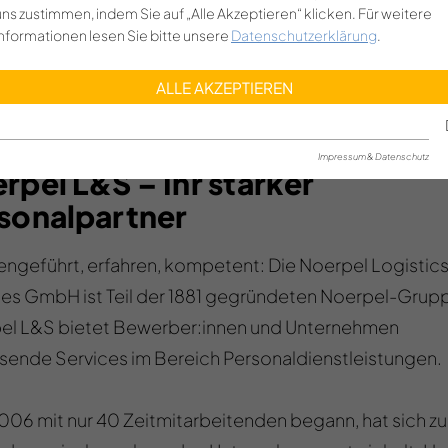
uns zustimmen, indem Sie auf „Alle Akzeptieren“ klicken. Für weitere
Informationen lesen Sie bitte unsere
Datenschutzerklärung
.
ALLE AKZEPTIEREN
Impressum & Datenschutz
rpel L&S – Ihr starker
sonalpartner
engeführt, erfahren, kompetent: Die Noerpel Logistics
ces GmbH ist Teil der 1881 gegründeten Noerpel-Grup
el L&S bietet Bewerber:innen und Unternehmen
sende Services im Bereich Personaldienstleistungen.
06 mit nur 40 Zeitmitarbeitenden begann, hat sich zu