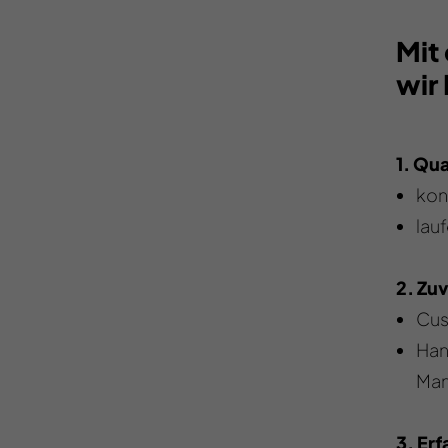
Mit
wir 
1. Qua
kon
lau
2. Zuv
Cus
Han
Ma
3. Er