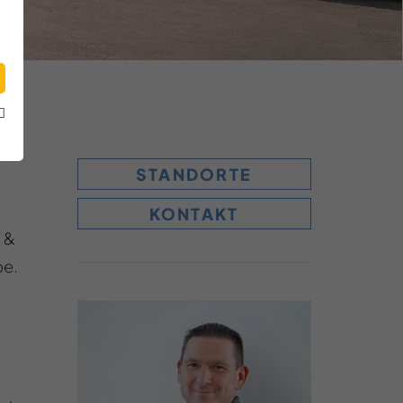
STANDORTE
KONTAKT
 &
pe.