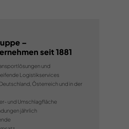
uppe –
ernehmen seit 1881
Transportlösungen und
ifende Logistikservices
Deutschland, Österreich und in der
er- und Umschlagfläche
ndungen jährlich
ende
umsatz