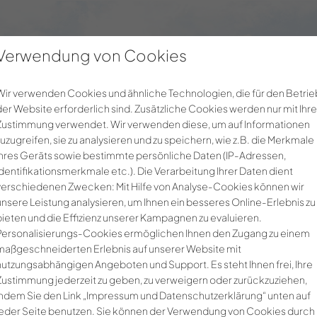
Verwendung von Cookies
Für Unternehmen
Über uns
Noerpel-
Wir verwenden Cookies und ähnliche Technologien, die für den Betrie
der Website erforderlich sind. Zusätzliche Cookies werden nur mit Ihre
Zustimmung verwendet. Wir verwenden diese, um auf Informationen
zuzugreifen, sie zu analysieren und zu speichern, wie z.B. die Merkmale
Ihres Geräts sowie bestimmte persönliche Daten (IP-Adressen,
Identifikationsmerkmale etc.). Die Verarbeitung Ihrer Daten dient
verschiedenen Zwecken: Mit Hilfe von Analyse-Cookies können wir
unsere Leistung analysieren, um Ihnen ein besseres Online-Erlebnis zu
bieten und die Effizienz unserer Kampagnen zu evaluieren.
Personalisierungs-Cookies ermöglichen Ihnen den Zugang zu einem
maßgeschneiderten Erlebnis auf unserer Website mit
nutzungsabhängigen Angeboten und Support. Es steht Ihnen frei, Ihre
Zustimmung jederzeit zu geben, zu verweigern oder zurückzuziehen,
indem Sie den Link „Impressum und Datenschutzerklärung“ unten auf
jeder Seite benutzen. Sie können der Verwendung von Cookies durch