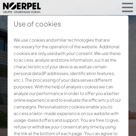
Use of cookies
We use cookies and similar technologies that are
necessary for the operation of the website. Additional
cookies are only used with your consent. We use these
to access, analyze and store information, such as the
characteristics of your device as well as certain
personal data (IP addresses, identification features,
etc.). The processing of your data serves different
purposes: With the help of analysis cookies we can
analyze our performance in order to offer you a better
online experience and to evaluate the efficiency of our
campaigns. Personalization cookies enable you to
access a tailor-made experience on our website with
usage-based offers and support. You are free to give,
refuse or withdraw your consent at any time by using
the link at the bottom of each page. You can agree to