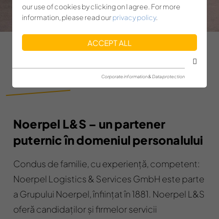
our use of cookies by clicking on I agree. For more
information, please read our
privacy policy
.
ACCEPT ALL
DESPRE NOI
Corporate information & Data protection
Noerpel L&S – un partener
puternic în domeniul personalului
Condus de familie, cu experiență, competent:
Noerpel Logistics & Services GmbH este parte
a Grupului Noerpel, înființat în 1881. Noerpel L&S
oferă candidaților și firmelor servicii