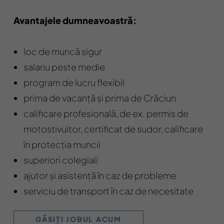
Avantajele dumneavoastră:
loc de muncă sigur
salariu peste medie
program de lucru flexibil
prima de vacanță și prima de Crăciun
calificare profesională, de ex. permis de
motostivuitor, certificat de sudor, calificare
în protecția muncii
superiori colegiali
ajutor și asistență în caz de probleme
serviciu de transport în caz de necesitate
GĂSIȚI JOBUL ACUM