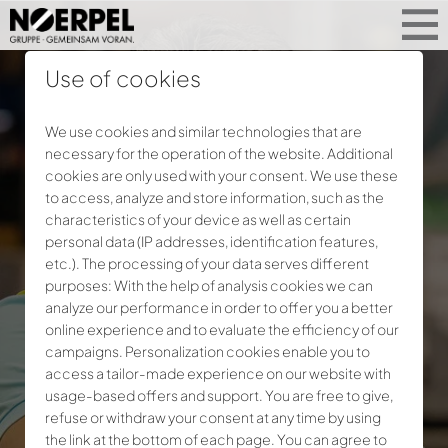
Use of cookies
We use cookies and similar technologies that are
necessary for the operation of the website. Additional
cookies are only used with your consent. We use these
to access, analyze and store information, such as the
characteristics of your device as well as certain
personal data (IP addresses, identification features,
etc.). The processing of your data serves different
purposes: With the help of analysis cookies we can
analyze our performance in order to offer you a better
online experience and to evaluate the efficiency of our
campaigns. Personalization cookies enable you to
access a tailor-made experience on our website with
usage-based offers and support. You are free to give,
refuse or withdraw your consent at any time by using
the link at the bottom of each page. You can agree to