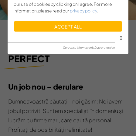
our use of cookies by clicking on I agree. For more
information, please read our
privacy policy
.
ACCEPT ALL
JOBUL
Corporate information & Data protection
PERFECT
Un job nou – derulare
Dumneavoastră căutați – noi găsim: Noi avem
jobul potrivit! Suntem specialiști în domeniu și
lucrăm cu firme mari, care caută personal.
Profitați de posibilități nelimitate!