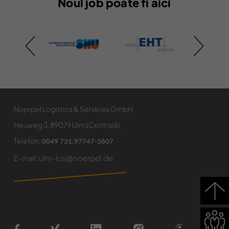
Noul job poate fi aici
Noerpel Logistics & Services GmbH
Heuweg 3, 89079 Ulm (Centrală)
Telefon:
0049 731.97747-3607
ulm-lus@noerpel.de
E-mail: