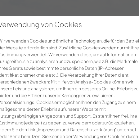
Verwendung von Cookies
Für Unternehmen
Über uns
Noerpel-
Wir verwenden Cookies und ähnliche Technologien, die für den Betrie
der Website erforderlich sind. Zusätzliche Cookies werden nur mit Ihre
Zustimmung verwendet. Wir verwenden diese, um auf Informationen
zuzugreifen, sie zu analysieren und zu speichern, wie z.B. die Merkmale
Ihres Geräts sowie bestimmte persönliche Daten (IP-Adressen,
Identifikationsmerkmale etc.). Die Verarbeitung Ihrer Daten dient
verschiedenen Zwecken: Mit Hilfe von Analyse-Cookies können wir
unsere Leistung analysieren, um Ihnen ein besseres Online-Erlebnis zu
bieten und die Effizienz unserer Kampagnen zu evaluieren.
Personalisierungs-Cookies ermöglichen Ihnen den Zugang zu einem
maßgeschneiderten Erlebnis auf unserer Website mit
nutzungsabhängigen Angeboten und Support. Es steht Ihnen frei, Ihre
Zustimmung jederzeit zu geben, zu verweigern oder zurückzuziehen,
indem Sie den Link „Impressum und Datenschutzerklärung“ unten auf
jeder Seite benutzen. Sie können der Verwendung von Cookies durch