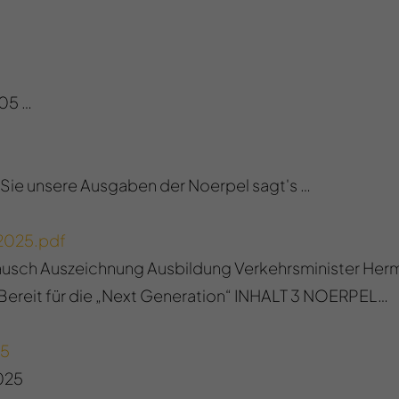
05 …
 Sie unsere Ausgaben der Noerpel sagt's …
2025.pdf
sch Auszeichnung Ausbildung Verkehrsminister Herm
“ Bereit für die „Next Generation“ INHALT 3 NOERPEL…
25
025