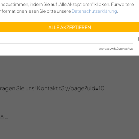
uns zustimmen, indem Sie auf „Alle Akzeptieren“ klicken. Für weitere
Informationen lesen Sie bitte unsere
Datenschutzerklärung
.
ALLE AKZEPTIEREN
Impressum & Datenschutz
Fragen Sie uns! Kontakt t3://page?uid=10 …
8 …